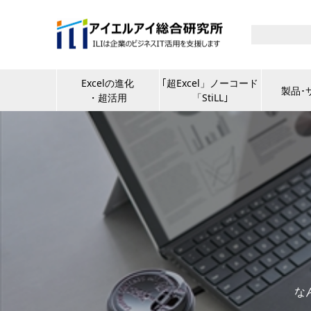
Excelの進化
｢超Excel」ノーコード
製品･
・超活用
「StiLL｣
な