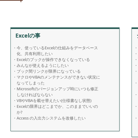
Excelの事
・今、使っているExcelの仕組みをデータベース
・
化、共有利用したい
・
・Excelのブックが操作できなくなっている
・
・みんなが使えるようにしたい
・
・ブック間リンクが限界になっている
・
・マクロやVBAのメンテナンスができない状況に
なってしまった
・
・Microsoftのバージョンアップ時にいつも修正
しなければならない
・
・VBやVBAを載せ替えたい(仕様書なし状態)
・Excelの限界はどこまでか、このままでいいの
・
か?
・Access の入出力システムを改修したい
・