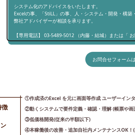
システム化のアドバイスをいたします。
Excelの事、「StiLL」の事、人・システム・開発・
弊社アドバイザーが相談を承ります。
【専用電話】 03-5489-5012 （内藤・結城）または
お問合せフォームは
①作成済のExcel を元に画面等作成 ユーザーインタ
特徴
②動くシステムで要件定義・確認・理解 (帳票や画
③低価格開発(従来の半額以下)
ョン
④本稼働後の改善・追加自社内メンテナンスOK！(